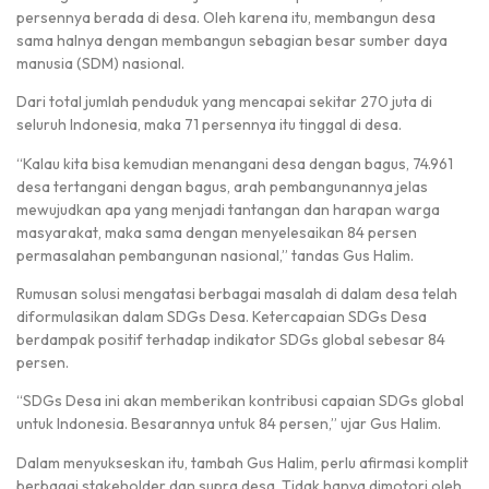
persennya berada di desa. Oleh karena itu, membangun desa
sama halnya dengan membangun sebagian besar sumber daya
manusia (SDM) nasional.
Dari total jumlah penduduk yang mencapai sekitar 270 juta di
seluruh Indonesia, maka 71 persennya itu tinggal di desa.
“Kalau kita bisa kemudian menangani desa dengan bagus, 74.961
desa tertangani dengan bagus, arah pembangunannya jelas
mewujudkan apa yang menjadi tantangan dan harapan warga
masyarakat, maka sama dengan menyelesaikan 84 persen
permasalahan pembangunan nasional,” tandas Gus Halim.
Rumusan solusi mengatasi berbagai masalah di dalam desa telah
diformulasikan dalam SDGs Desa. Ketercapaian SDGs Desa
berdampak positif terhadap indikator SDGs global sebesar 84
persen.
“SDGs Desa ini akan memberikan kontribusi capaian SDGs global
untuk Indonesia. Besarannya untuk 84 persen,” ujar Gus Halim.
Dalam menyukseskan itu, tambah Gus Halim, perlu afirmasi komplit
berbagai stakeholder dan supra desa. Tidak hanya dimotori oleh