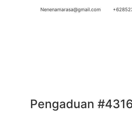
Nenenamarasa@gmail.com
+62852
Pengaduan #431