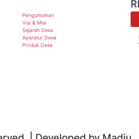
R
Pengumuman
Visi & Misi
Sejarah Desa
Aparatur Desa
Produk Desa
served. | Developed by Madju