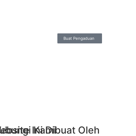
Buat Pengaduan
ubungi Kami
ebsite Ini Dibuat Oleh