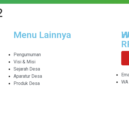
2
Menu Lainnya
H
W
R
Pengumuman
Visi & Misi
Sejarah Desa
Ema
Aparatur Desa
WA 
Produk Desa