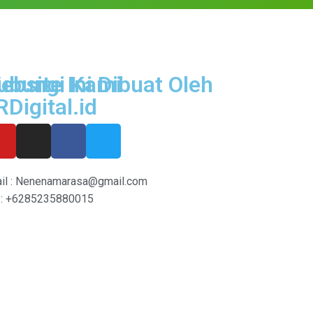
ubungi Kami
ebsite Ini Dibuat Oleh
RDigital.id
il : Nenenamarasa@gmail.com
: +6285235880015