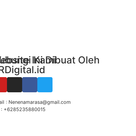
ubungi Kami
ebsite Ini Dibuat Oleh
RDigital.id
il : Nenenamarasa@gmail.com
 : +6285235880015