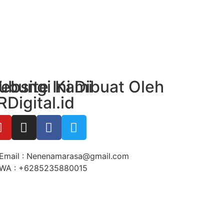
ubungi Kami
ebsite Ini Dibuat Oleh
RDigital.id
Email : Nenenamarasa@gmail.com
WA : +6285235880015