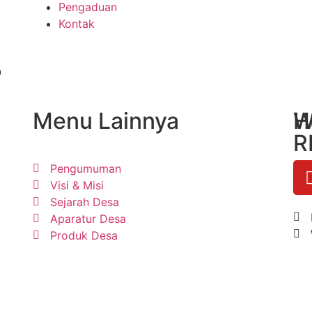
Pengaduan
Kontak
3
Menu Lainnya
H
W
R
Pengumuman
Visi & Misi
Sejarah Desa
Aparatur Desa
Produk Desa