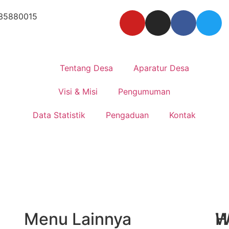
35880015
Tentang Desa
Aparatur Desa
Visi & Misi
Pengumuman
Data Statistik
Pengaduan
Kontak
2
Menu Lainnya
H
W