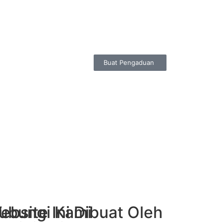
Buat Pengaduan
ubungi Kami
ebsite Ini Dibuat Oleh