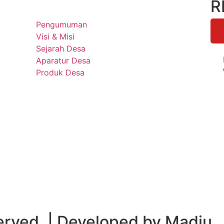
R
Pengumuman
Visi & Misi
Sejarah Desa
Aparatur Desa
Produk Desa
served. | Developed by Madju