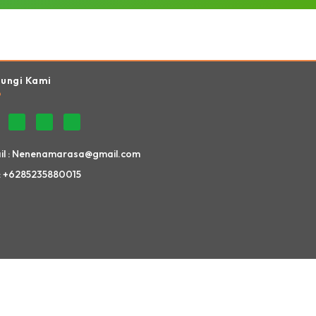
Website Ini Dibuat Oleh RRDigital.id
ungi Kami
il : Nenenamarasa@gmail.com
: +6285235880015