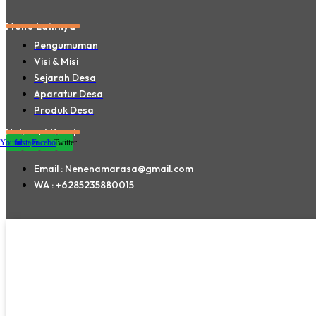
Menu Lainnya
Pengumuman
Visi & Misi
Sejarah Desa
Aparatur Desa
Produk Desa
Hubungi Kami
Youtube
Instagram
Facebook
Twitter
Email : Nenenamarasa@gmail.com
WA : +6285235880015
Website Ini Dibuat Oleh RRDigital.id