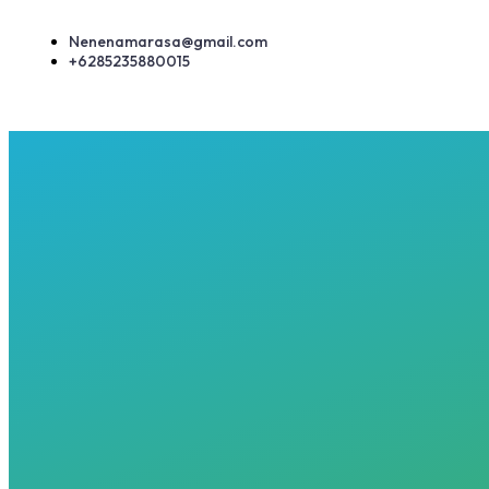
Lewati
ke
Nenenamarasa@gmail.com
konten
+6285235880015