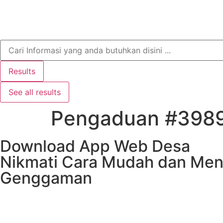
Search
...
Results
See all results
Pengaduan #398
Download App Web Desa
Nikmati Cara Mudah dan Men
Genggaman