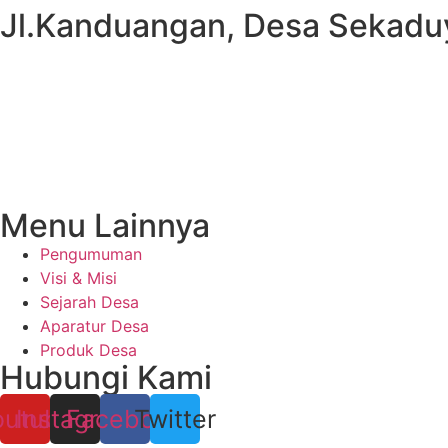
Jl.Kanduangan, Desa Sekaduy
Menu Lainnya
Pengumuman
Visi & Misi
Sejarah Desa
Aparatur Desa
Produk Desa
Hubungi Kami
outube
Instagram
Facebook
Twitter