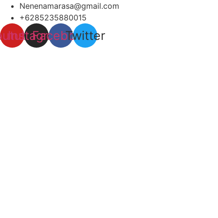
Lewati
Nenenamarasa@gmail.com
ke
+6285235880015
konten
outube
Instagram
Facebook
Twitter