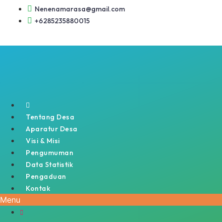
Lewati
Nenenamarasa@gmail.com
ke
+6285235880015
konten
Tentang Desa
Aparatur Desa
Visi & Misi
Pengumuman
Data Statistik
Pengaduan
Kontak
Menu