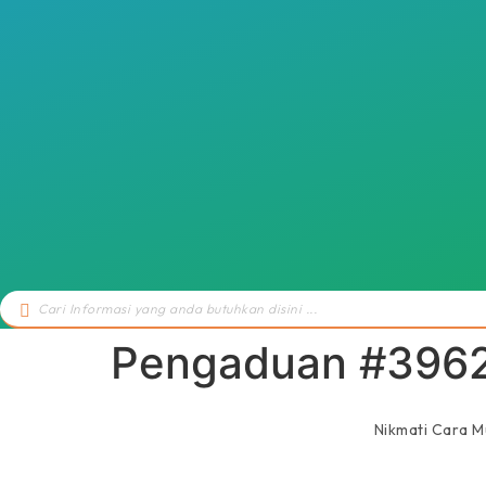
Search
...
Pengaduan #396
Nikmati Cara 