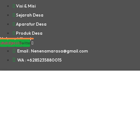
Visi & Misi
Sejarah Desa
Aparatur Desa
Produk Desa
Hubungi Kami
utube
Instagram
Facebook
Twitter
Email : Nenenamarasa@gmail.com
WA : +6285235880015
Website Ini Dibuat Oleh RRDigital.id