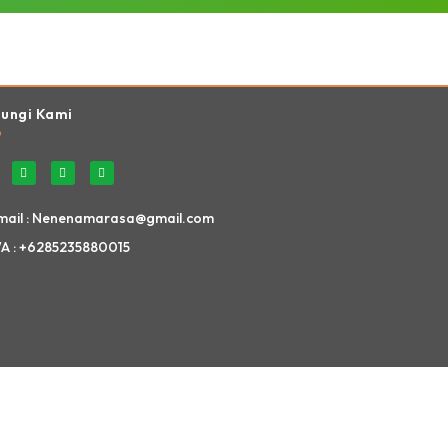
Website Ini Dibuat Oleh RRDigital.id
ungi Kami
mail : Nenenamarasa@gmail.com
A : +6285235880015