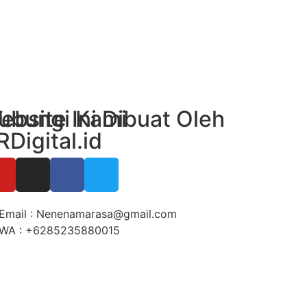
ubungi Kami
ebsite Ini Dibuat Oleh
RDigital.id
Email : Nenenamarasa@gmail.com
WA : +6285235880015