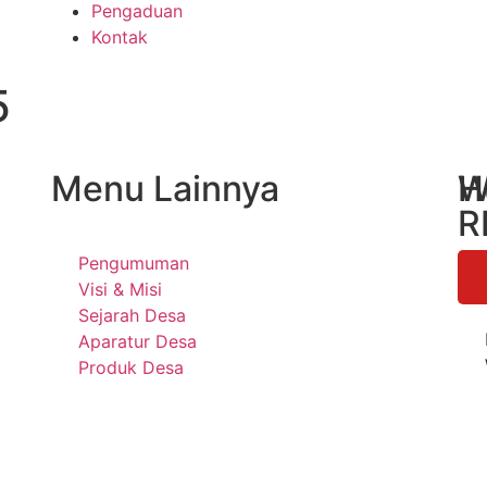
Pengaduan
Kontak
5
Menu Lainnya
H
W
R
Pengumuman
Visi & Misi
Sejarah Desa
Aparatur Desa
Produk Desa