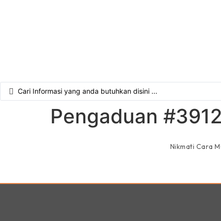
Search
...
Pengaduan #391
Nikmati Cara 