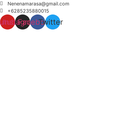
Lewati
Nenenamarasa@gmail.com
ke
+6285235880015
konten
utube
Instagram
Facebook
Twitter