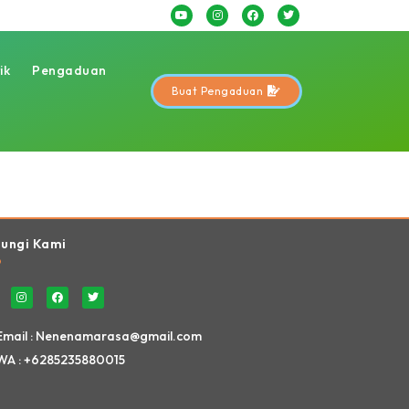
ik
Pengaduan
Buat Pengaduan
Website Ini Dibuat Oleh RRDigital.id
ungi Kami
Email : Nenenamarasa@gmail.com
WA : +6285235880015