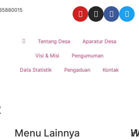
35880015
Tentang Desa
Aparatur Desa
Visi & Misi
Pengumuman
Data Statistik
Pengaduan
Kontak
2
Menu Lainnya
H
W