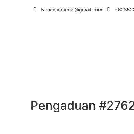
Nenenamarasa@gmail.com
+62852
Pengaduan #276