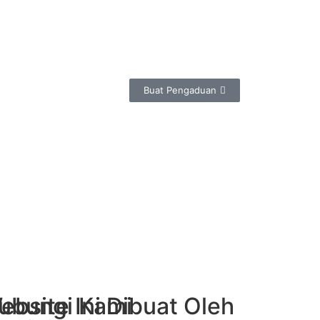
Buat Pengaduan
ubungi Kami
ebsite Ini Dibuat Oleh