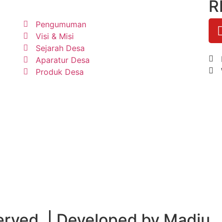
R
Pengumuman
Visi & Misi
Sejarah Desa
Aparatur Desa
Produk Desa
served. | Developed by Madju