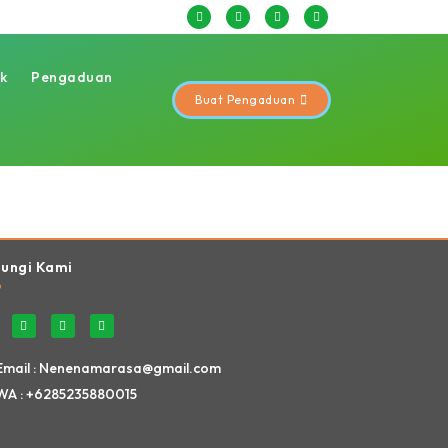
ik
Pengaduan
Buat Pengaduan
Website Ini Dibuat Oleh RRDigital.id
ungi Kami
Email : Nenenamarasa@gmail.com
WA : +6285235880015