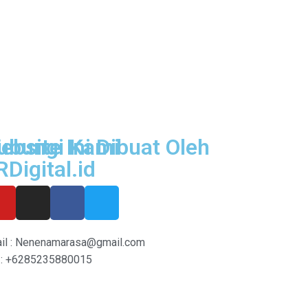
ubungi Kami
ebsite Ini Dibuat Oleh
RDigital.id
il : Nenenamarasa@gmail.com
: +6285235880015