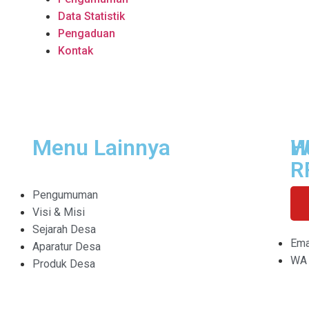
Data Statistik
Pengaduan
Kontak
1
Menu Lainnya
H
W
R
Pengumuman
Visi & Misi
Sejarah Desa
Ema
Aparatur Desa
WA 
Produk Desa