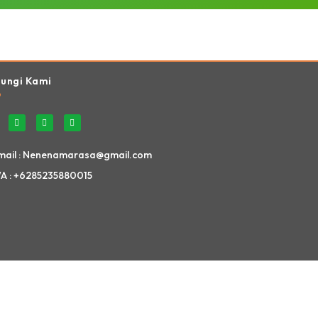
Website Ini Dibuat Oleh RRDigital.id
ungi Kami
mail : Nenenamarasa@gmail.com
A : +6285235880015