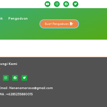
ik
Pengaduan
Buat Pengaduan
Website Ini Dibuat Oleh RRDigital.id
ungi Kami
Email : Nenenamarasa@gmail.com
WA : +6285235880015