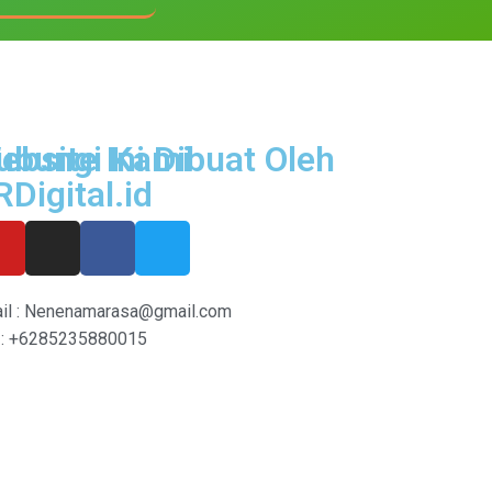
ubungi Kami
ebsite Ini Dibuat Oleh
RDigital.id
il : Nenenamarasa@gmail.com
: +6285235880015