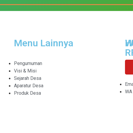
Menu Lainnya
H
W
R
Pengumuman
Visi & Misi
Sejarah Desa
Ema
Aparatur Desa
WA 
Produk Desa