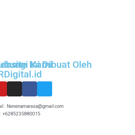
ubungi Kami
ebsite Ini Dibuat Oleh
RDigital.id
il : Nenenamarasa@gmail.com
: +6285235880015