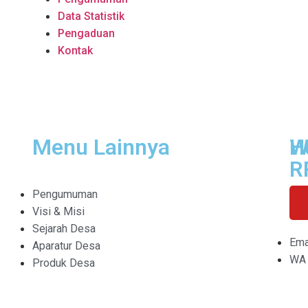
Data Statistik
Pengaduan
Kontak
Menu Lainnya
H
W
R
Pengumuman
Visi & Misi
Sejarah Desa
Ema
Aparatur Desa
WA 
Produk Desa