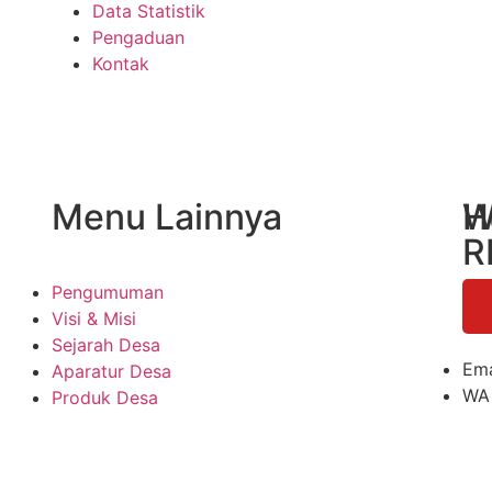
Data Statistik
Pengaduan
Kontak
Menu Lainnya
H
W
R
Pengumuman
Visi & Misi
Sejarah Desa
Ema
Aparatur Desa
WA
Produk Desa