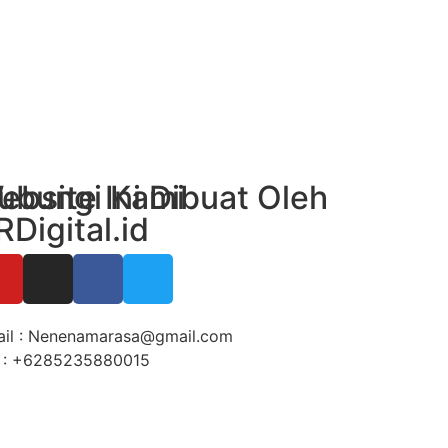
ubungi Kami
ebsite Ini Dibuat Oleh
RDigital.id
il : Nenenamarasa@gmail.com
 : +6285235880015